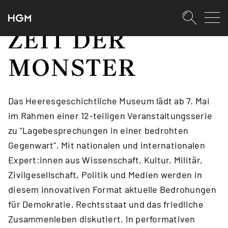
SKIPLINKS
Zum Inhalt (Accesskey: 0)
Zur Hauptnavigation (Accesskey:
Zur Sidebar (Accesskey: 2)
Zur Pfadnavigation (Accesskey: 
Zur Portalnavigation (Accesskey:
Zur Metanavigation (Accesskey: 
Zum Footer (Accesskey: 6)
ZEIT DER
Suche
SUCHEN
MONSTER
Das Heeresgeschichtliche Museum lädt ab 7. Mai
im Rahmen einer 12-teiligen Veranstaltungsserie
zu "Lagebesprechungen in einer bedrohten
Gegenwart". Mit nationalen und internationalen
Expert:innen aus Wissenschaft, Kultur, Militär,
Zivilgesellschaft, Politik und Medien werden in
diesem innovativen Format aktuelle Bedrohungen
für Demokratie, Rechtsstaat und das friedliche
Zusammenleben diskutiert. In performativen