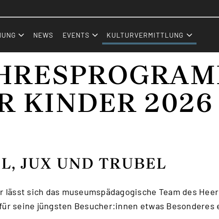
Zum Inhalt (Accesskey: 0)
Zur Hauptnavigation (Accesskey:
Zur Sidebar (Accesskey: 2)
Zur Pfadnavigation (Accesskey: 
Zur Portalnavigation (Accesskey:
Zur Metanavigation (Accesskey: 
Zum Footer (Accesskey: 6)
inder
HUNG
NEWS
EVENTS
KULTURVERMITTLUNG
HRESPROGRA
R KINDER 2026
L, JUX UND TRUBEL
r lässt sich das museumspädagogische Team des Heer
ür seine jüngsten Besucher:innen etwas Besonderes e