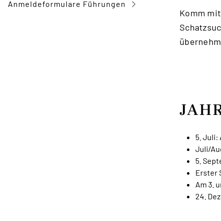
Anmeldeformulare Führungen
Komm mit 
Schatzsuc
übernehm
JAH
5. Jul
Juli/Au
5. Sept
Erster
Am 3. u
24. Dez