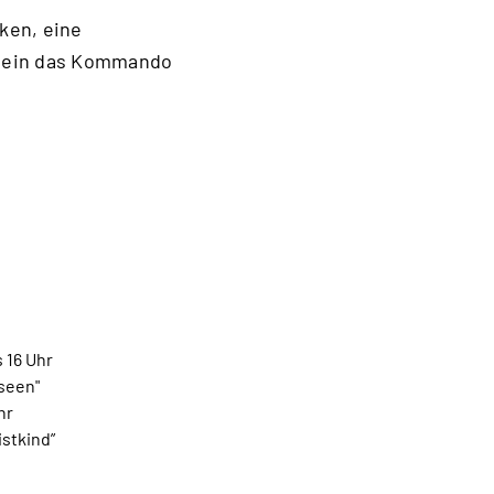
ken, eine
äulein das Kommando
 16 Uhr
seen"
hr
istkind”