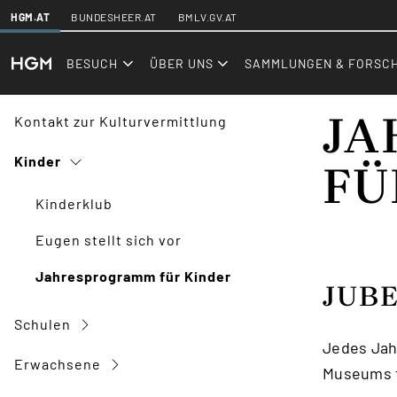
SKIPLINKS
HGM.AT
BUNDESHEER.AT
BMLV.GV.AT
hgm.at
Kulturvermittlung
Kinder
Jahresprogramm für K
BESUCH
ÜBER UNS
SAMMLUNGEN & FORSC
JA
Kontakt zur Kulturvermittlung
Kinder
FÜ
Kinderklub
Eugen stellt sich vor
Jahresprogramm für Kinder
JUBE
Schulen
Jedes Jah
Erwachsene
Museums f