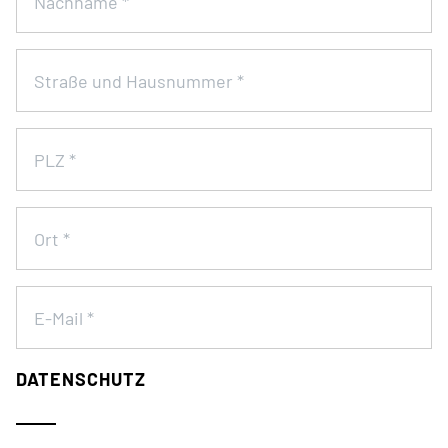
Nachname
*
Straße und Hausnummer
*
PLZ
*
Ort
*
E-Mail
*
DATENSCHUTZ