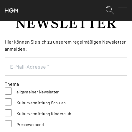
SKIPLINKS
Zum Inhalt (Accesskey: 0)
Zur Hauptnavigation (Accesskey:
Zur Pfadnavigation (Accesskey: 
Zur Portalnavigation (Accesskey:
Zur Metanavigation (Accesskey: 
Zum Footer (Accesskey: 6)
NEWSLETTER
Suche
SUCHEN
Hier können Sie sich zu unserem regelmäßigen Newsletter
anmelden:
E-Mail-Adresse
*
Thema
allgemeiner Newsletter
Kulturvermittlung Schulen
Kulturvermittlung Kinderclub
Presseversand