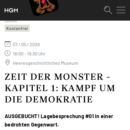
SKIPLINKS
Zum Inhalt (Accesskey: 0)
Zur Hauptnavigation (Accesskey:
Zur Pfadnavigation (Accesskey: 
Zur Portalnavigation (Accesskey:
Zur Metanavigation (Accesskey: 
Zum Footer (Accesskey: 6)
Suche
HGM
Kostenfrei
SUCHEN
07 / 05 / 2026
18:00 - 19:30 Uhr
Heeresgeschichtliches Museum
ZEIT DER MONSTER -
KAPITEL 1: KAMPF UM
DIE DEMOKRATIE
AUSGEBUCHT! Lagebesprechung #01 in einer
bedrohten Gegenwart.