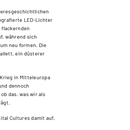
eeresgeschichtlichen
ografierte LED-Lichter
u flackernden
uf, während sich
rum neu formen. Die
llett, ein düsterer
 Krieg in Mitteleuropa
 und dennoch
 ob das, was wir als
ägt.
tal Cultures damit auf,