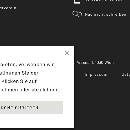
erverein
Nachricht schreiben
Heeresgeschichtliches Museum, Arsenal 1, 1030 Wien
 bieten, verwenden wir
 stimmen Sie der
 Landesverteidigung
Presse
Impressum
Dat
 Klicken Sie auf
unehmen oder abzulehnen.
F:TRANSLATE(KEY: 'SCROLLTOTOP')}
KONFIGURIEREN