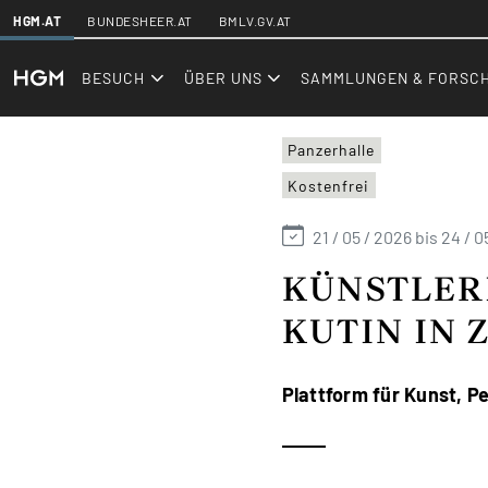
SKIPLINKS
HGM.AT
BUNDESHEER.AT
BMLV.GV.AT
hgm.at
Events
BESUCH
ÜBER UNS
SAMMLUNGEN & FORSC
Panzerhalle
Kostenfrei
21 / 05 / 2026 bis 24 / 0
KÜNSTLER
KUTIN IN 
Plattform für Kunst, P