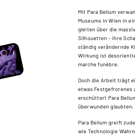
Mit Para Bellum verwan
Museums in Wien in ein
gleiten über die massi
Silhouetten – ihre Sch
ständig verändernde K
Wirkung ist desorienti
marche funèbre.
Doch die Arbeit trägt e
etwas Festgefrorenes z
erschüttert Para Bellum
überwunden glaubten, 
Para Bellum greift zud
wie Technologie Wahrn