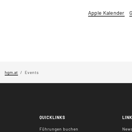
Apple Kalender
G
hgm.at
Events
QUICKLINKS
LIN
Führungen buchen
News