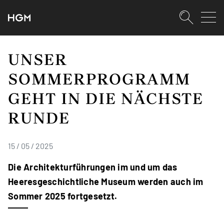
SKIPLINKS
Zum Inhalt (Accesskey: 0)
Zur Hauptnavigation (Accesskey:
Zur Pfadnavigation (Accesskey: 
Zur Portalnavigation (Accesskey:
Zur Metanavigation (Accesskey: 
Zum Footer (Accesskey: 6)
Suche
SUCHEN
UNSER
SOMMERPROGRAMM
GEHT IN DIE NÄCHSTE
RUNDE
15 / 05 / 2025
Die Architekturführungen im und um das
Heeresgeschichtliche Museum werden auch im
Sommer 2025 fortgesetzt.