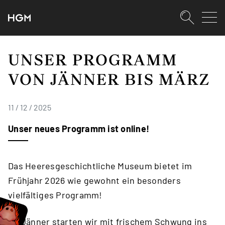
SKIPLINKS
Zum Inhalt (Accesskey: 0)
Zur Hauptnavigation (Accesskey:
Zur Pfadnavigation (Accesskey: 
Zur Portalnavigation (Accesskey:
Zur Metanavigation (Accesskey: 
Zum Footer (Accesskey: 6)
Suche
SUCHEN
UNSER PROGRAMM
VON JÄNNER BIS MÄRZ
11 / 12 / 2025
Unser neues Programm ist online!
Das Heeresgeschichtliche Museum bietet im
Frühjahr 2026 wie gewohnt ein besonders
vielfältiges Programm!
Ab Jänner starten wir mit frischem Schwung ins