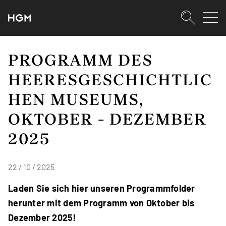
SKIPLINKS
Zum Inhalt (Accesskey: 0)
Zur Hauptnavigation (Accesskey:
Zur Pfadnavigation (Accesskey: 
Zur Portalnavigation (Accesskey:
Zur Metanavigation (Accesskey: 
Zum Footer (Accesskey: 6)
Suche
SUCHEN
PROGRAMM DES
HEERESGESCHICHTLIC
HEN MUSEUMS,
OKTOBER - DEZEMBER
2025
22 / 10 / 2025
Laden Sie sich hier unseren Programmfolder
herunter mit dem Programm von Oktober bis
Dezember 2025!