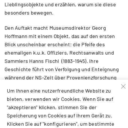
Lieblingsobjekte und erzählen, warum sie diese
besonders bewegen.
Den Auftakt macht Museumsdirektor Georg
Hoffmann mit einem Objekt, das auf den ersten
Blick unscheinbar erscheint: die Pfeife des
ehemaligen k.u.k. Offiziers, Rechtsanwalts und
Sammlers Hanns Fischl (1883–1945). Ihre
Geschichte führt von Verfolgung und Enteignung
während der NS-Zeit über Provenienzforschung
und Restitution bis zum verantwortungsvollen
Um Ihnen eine nutzerfreundliche Website zu
Umgang mit der eigenen Museumsgeschichte.
bieten, verwenden wir Cookies. Wenn Sie auf
"akzeptieren" klicken, stimmen Sie der
Warum haben Sie dieses Objekt als Ihr
Speicherung von Cookies auf Ihrem Gerät zu.
Lieblingsobjekt ausgewählt?
Klicken Sie auf "konfigurieren", um bestimmte
Weil diese Pfeife auf den ersten Blick unscheinbar ist –