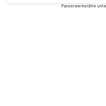
Panzerwerkstätte unter
von deutschen Panzerdi
des Arsenals als Rüstu
Bomberverbände das Ars
auf Bild 2 deutlich si
um Wien im April 1945 z
Auch wenn der Hauptst
schweren Bodenkämpfen
Verteidigungsringes in 
der 3. SS Panzerdivisi
das Schloss Belvedere
Die Zahl der Opfer (Ge
168.000 Mann, jedoch f