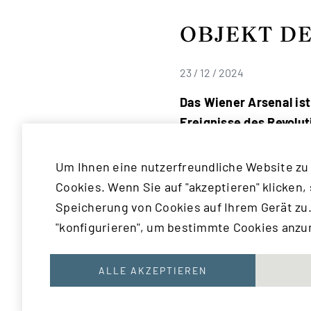
OBJEKT DE
23 / 12 / 2024
Das Wiener Arsenal is
Ereignisse des Revolut
Um Ihnen eine nutzerfreundliche Website zu
Cookies. Wenn Sie auf "akzeptieren" klicken,
Speicherung von Cookies auf Ihrem Gerät zu.
Durch die Errichtung 
"konfigurieren", um bestimmte Cookies anz
Präsenz militärischer 
sofort im Keim erstick
ALLE AKZEPTIEREN
Das Arsenal war im Zw
beherbergte auch eine 