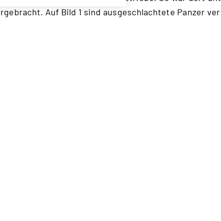
gebracht. Auf Bild 1 sind ausgeschlachtete Panzer ve
visionen zu erkennen, die wohl als Ersatzteillager di
ngsbetriebsstätte führte in weiterer Konsequenz dazu, 
enal angriffen und große Zerstörungen anrichteten. D
chtbar, durch Bombentreffer, aber auch durch die Kämpf
erstört.
oß der Sowjetarmee über den Wiener Wald erfolgte, k
 im Bereich des Arsenals, welches einen Schwerpun
der Schlacht um Wien von 6. bis 13. April 1945 bildete
on gehalten. Diese zog sich nach schweren Verlusten a
 in Richtung Zentrum zurück.
fallene, Verwundete, Vermisste) betrug bei den Sowjet
ür die Dauer der gesamten Operation, die auch andere 