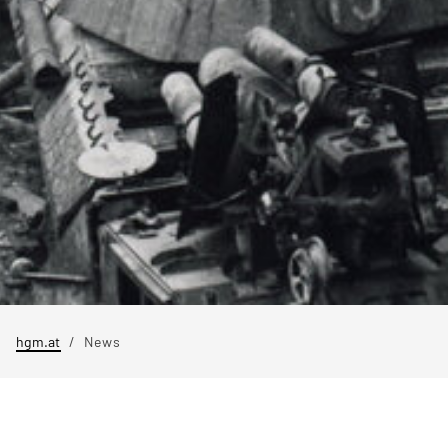
hgm.at
News