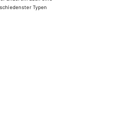
rschiedenster Typen
enten. Die Bedeutung
dass alliierte
as Objekt 1 wurde, wie
e während der Schlacht
am es zu äußerst
kt des äußeren
. Das Gelände wurde von
uf beiden Seiten über
s wahrscheinlich rund
Regionen in