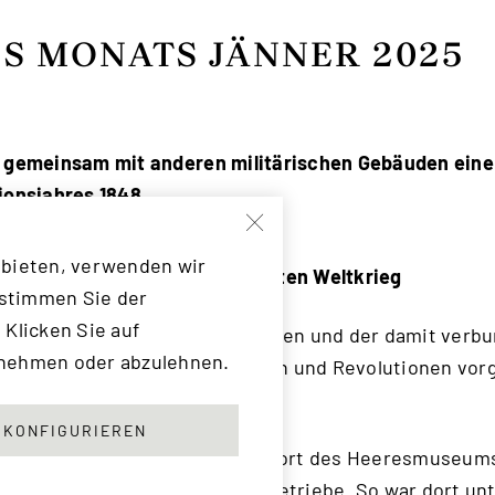
S MONATS JÄNNER 2025
t gemeinsam mit anderen militärischen Gebäuden eine
ionsjahres 1848.
 bieten, verwenden wir
Das Arsenal im Zweiten Weltkrieg
 stimmen Sie der
 Klicken Sie auf
von Kasernen an zentralen Punkten und der damit verb
unehmen oder abzulehnen.
Einheiten in Wien sollte Unruhen und Revolutionen vor
t werden.
KONFIGURIEREN
eiten Weltkrieg nicht nur Standort des Heeresmuseum
Reihe militärischer Rüstungsbetriebe. So war dort un