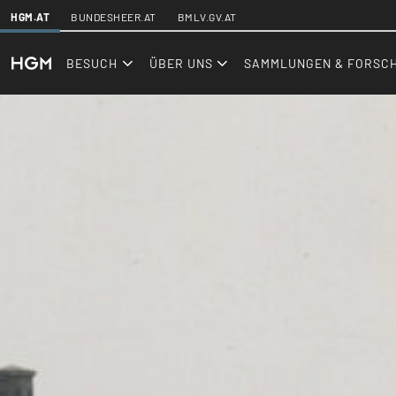
SKIPLINKS
HGM.AT
BUNDESHEER.AT
BMLV.GV.AT
BESUCH
ÜBER UNS
SAMMLUNGEN & FORSC