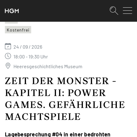
SKIPLINKS
Zum Inhalt (Accesskey: 0)
Zur Hauptnavigation (Accesskey:
Zur Pfadnavigation (Accesskey: 
Zur Portalnavigation (Accesskey:
Zur Metanavigation (Accesskey: 
Zum Footer (Accesskey: 6)
Suche
HGM
Kostenfrei
SUCHEN
24 / 09 / 2026
18:00 - 19:30 Uhr
Heeresgeschichtliches Museum
ZEIT DER MONSTER -
KAPITEL II: POWER
GAMES. GEFÄHRLICHE
MACHTSPIELE
Lagebesprechung #04 in einer bedrohten