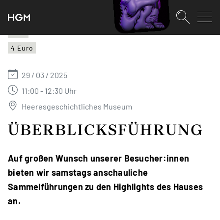
SKIPLINKS
Zum Inhalt (Accesskey: 0)
Zur Hauptnavigation (Accesskey:
Zur Pfadnavigation (Accesskey: 
Zur Portalnavigation (Accesskey:
Zur Metanavigation (Accesskey: 
Zum Footer (Accesskey: 6)
Suche
HGM
4 Euro
SUCHEN
29 / 03 / 2025
11:00 - 12:30 Uhr
Heeresgeschichtliches Museum
ÜBERBLICKSFÜHRUNG
Auf großen Wunsch unserer Besucher:innen
bieten wir samstags anschauliche
Sammelführungen zu den Highlights des Hauses
an.