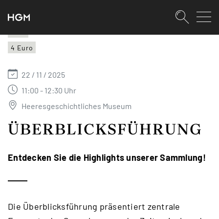
SKIPLINKS
Zum Inhalt (Accesskey: 0)
Zur Hauptnavigation (Accesskey:
Zur Pfadnavigation (Accesskey: 
Zur Portalnavigation (Accesskey:
Zur Metanavigation (Accesskey: 
Zum Footer (Accesskey: 6)
Suche
HGM
4 Euro
SUCHEN
22 / 11 / 2025
11:00 - 12:30 Uhr
Heeresgeschichtliches Museum
ÜBERBLICKSFÜHRUNG
Entdecken Sie die Highlights unserer Sammlung!
Die Überblicksführung präsentiert zentrale