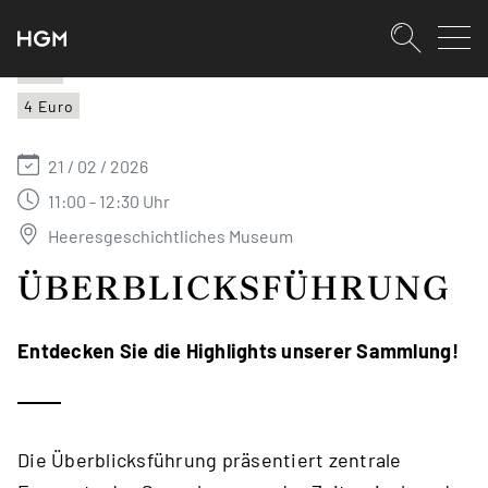
SKIPLINKS
Zum Inhalt (Accesskey: 0)
Zur Hauptnavigation (Accesskey:
Zur Pfadnavigation (Accesskey: 
Zur Portalnavigation (Accesskey:
Zur Metanavigation (Accesskey: 
Zum Footer (Accesskey: 6)
Suche
HGM
4 Euro
SUCHEN
21 / 02 / 2026
11:00 - 12:30 Uhr
Heeresgeschichtliches Museum
ÜBERBLICKSFÜHRUNG
Entdecken Sie die Highlights unserer Sammlung!
Die Überblicksführung präsentiert zentrale