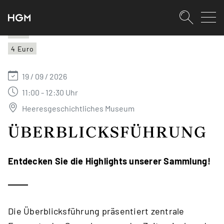
SKIPLINKS
Zum Inhalt (Accesskey: 0)
Zur Hauptnavigation (Accesskey:
Zur Pfadnavigation (Accesskey: 
Zur Portalnavigation (Accesskey:
Zur Metanavigation (Accesskey: 
Zum Footer (Accesskey: 6)
Suche
HGM
4 Euro
SUCHEN
19 / 09 / 2026
11:00 - 12:30 Uhr
Heeresgeschichtliches Museum
ÜBERBLICKSFÜHRUNG
Entdecken Sie die Highlights unserer Sammlung!
Die Überblicksführung präsentiert zentrale