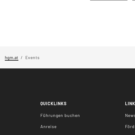
hgm.at
Events
QUICKLINKS
LIN
Führungen buchen
News
Anreise
Förd