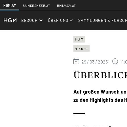
SKIPLINKS
HGM.AT
BUNDESHEER.AT
BMLV.GV.AT
hgm.at
Events
BESUCH
ÜBER UNS
SAMMLUNGEN & FORSC
HGM
4 Euro
29 / 03 / 2025
11:
ÜBERBLIC
Auf großen Wunsch un
zu den Highlights des 