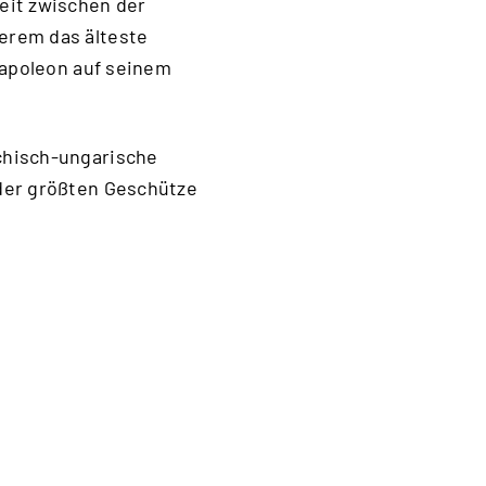
eit zwischen der
erem das älteste
Napoleon auf seinem
chisch-ungarische
 der größten Geschütze