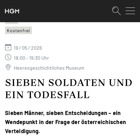
SKIPLINKS
Zum Inhalt (Accesskey: 0)
Zur Hauptnavigation (Accesskey:
Zur Pfadnavigation (Accesskey: 
Zur Portalnavigation (Accesskey:
Zur Metanavigation (Accesskey: 
Zum Footer (Accesskey: 6)
Suche
HGM
Kostenfrei
SUCHEN
19 / 05 / 2026
18:00 - 19:30 Uhr
Heeresgeschichtliches Museum
SIEBEN SOLDATEN UND
EIN TODESFALL
Sieben Männer, sieben Entscheidungen – ein
Wendepunkt in der Frage der österreichischen
Verteidigung.