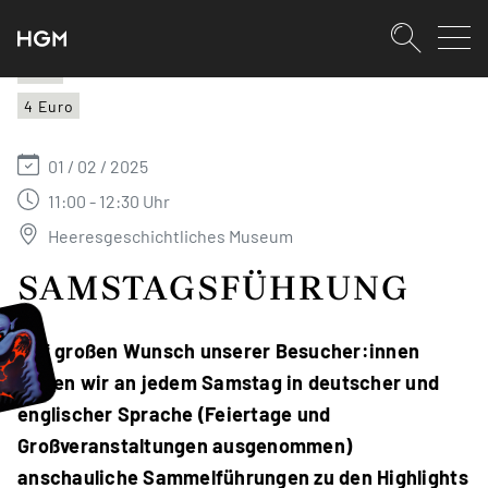
SKIPLINKS
Zum Inhalt (Accesskey: 0)
Zur Hauptnavigation (Accesskey:
Zur Pfadnavigation (Accesskey: 
Zur Portalnavigation (Accesskey:
Zur Metanavigation (Accesskey: 
Zum Footer (Accesskey: 6)
Suche
HGM
4 Euro
SUCHEN
01 / 02 / 2025
11:00 - 12:30 Uhr
Heeresgeschichtliches Museum
SAMSTAGSFÜHRUNG
Auf großen Wunsch unserer Besucher:innen
bieten wir an jedem Samstag in deutscher und
englischer Sprache (Feiertage und
Großveranstaltungen ausgenommen)
anschauliche Sammelführungen zu den Highlights