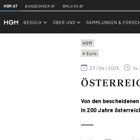
SKIPLINKS
HGM.AT
BUNDESHEER.AT
BMLV.GV.AT
hgm.at
Events
BESUCH
ÜBER UNS
SAMMLUNGEN & FORSC
HGM
4 Euro
27 / 04 / 2025
14:
ÖSTERREI
Von den bescheidenen 
in 200 Jahre österrei