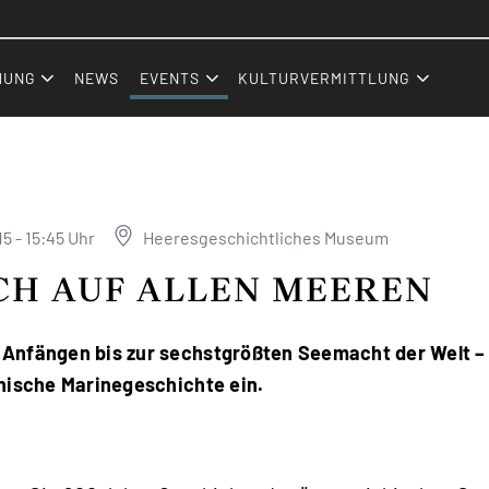
Zum Inhalt (Accesskey: 0)
Zur Hauptnavigation (Accesskey:
Zur Pfadnavigation (Accesskey: 
Zur Portalnavigation (Accesskey:
Zur Metanavigation (Accesskey: 
Zum Footer (Accesskey: 6)
HUNG
NEWS
EVENTS
KULTURVERMITTLUNG
15 - 15:45 Uhr
Heeresgeschichtliches Museum
CH AUF ALLEN MEEREN
Anfängen bis zur sechstgrößten Seemacht der Welt –
chische Marinegeschichte ein.