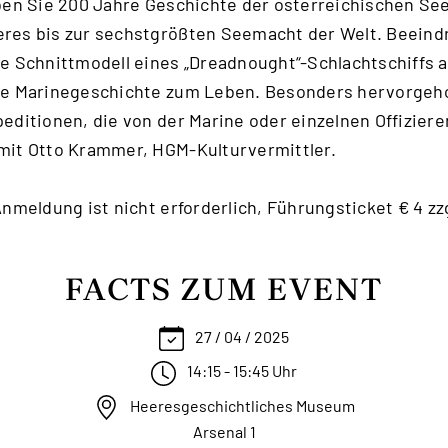
ben Sie 200 Jahre Geschichte der österreichischen See
res bis zur sechstgrößten Seemacht der Welt. Beeind
e Schnittmodell eines „Dreadnought“-Schlachtschiffs 
ie Marinegeschichte zum Leben. Besonders hervorgeh
editionen, die von der Marine oder einzelnen Offizier
mit Otto Krammer, HGM-Kulturvermittler.
Anmeldung ist nicht erforderlich, Führungsticket € 4 z
FACTS ZUM EVENT
27 / 04 / 2025
14:15 - 15:45 Uhr
Heeresgeschichtliches Museum
Arsenal 1