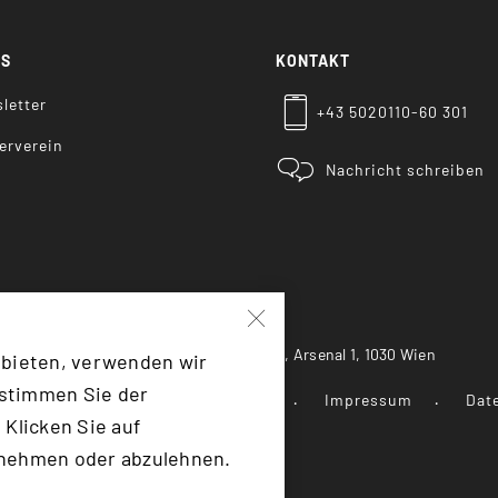
KS
KONTAKT
letter
+43 5020110-60 301
erverein
Nachricht schreiben
Heeresgeschichtliches Museum, Arsenal 1, 1030 Wien
 bieten, verwenden wir
 stimmen Sie der
 Landesverteidigung
Presse
Impressum
Dat
 Klicken Sie auf
unehmen oder abzulehnen.