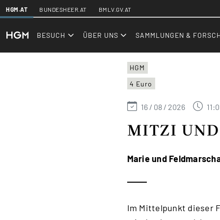
SKIPLINKS
HGM.AT
BUNDESHEER.AT
BMLV.GV.AT
hgm.at
Events
BESUCH
ÜBER UNS
SAMMLUNGEN & FORSC
HGM
4 Euro
16 / 08 / 2026
11:0
MITZI UND
Marie und Feldmarscha
Im Mittelpunkt dieser 