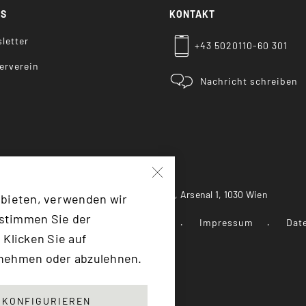
KS
KONTAKT
letter
+43 5020110-60 301
erverein
Nachricht schreiben
Heeresgeschichtliches Museum, Arsenal 1, 1030 Wien
 bieten, verwenden wir
 stimmen Sie der
 Landesverteidigung
Presse
Impressum
Dat
 Klicken Sie auf
unehmen oder abzulehnen.
F:TRANSLATE(KEY: 'SCROLLTOTOP')}
KONFIGURIEREN