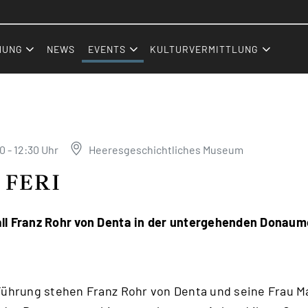
Zum Inhalt (Accesskey: 0)
Zur Hauptnavigation (Accesskey:
Zur Pfadnavigation (Accesskey: 
Zur Portalnavigation (Accesskey:
Zur Metanavigation (Accesskey: 
Zum Footer (Accesskey: 6)
HUNG
NEWS
EVENTS
KULTURVERMITTLUNG
0 - 12:30 Uhr
Heeresgeschichtliches Museum
 FERI
ll Franz Rohr von Denta in der untergehenden Donaum
Führung stehen Franz Rohr von Denta und seine Frau M