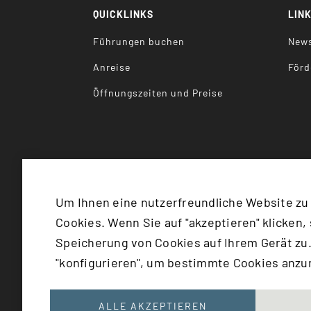
QUICKLINKS
LIN
Führungen buchen
News
Anreise
Förd
Öffnungszeiten und Preise
Um Ihnen eine nutzerfreundliche Website zu
Cookies. Wenn Sie auf "akzeptieren" klicken,
©
2026
Bundesministerium für
Speicherung von Cookies auf Ihrem Gerät zu.
"konfigurieren", um bestimmte Cookies anz
{EXTENSIONNAME: 'SITEPACKAGE', 
ALLE AKZEPTIEREN