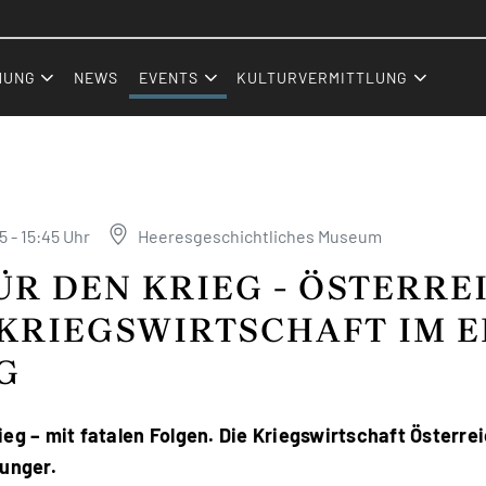
Zum Inhalt (Accesskey: 0)
Zur Hauptnavigation (Accesskey:
Zur Pfadnavigation (Accesskey: 
Zur Portalnavigation (Accesskey:
Zur Metanavigation (Accesskey: 
Zum Footer (Accesskey: 6)
HUNG
NEWS
EVENTS
KULTURVERMITTLUNG
5 - 15:45 Uhr
Heeresgeschichtliches Museum
R DEN KRIEG - ÖSTERRE
KRIEGSWIRTSCHAFT IM E
G
ieg – mit fatalen Folgen. Die Kriegswirtschaft Österre
Hunger.