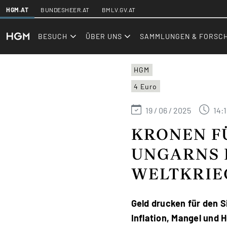
SKIPLINKS
HGM.AT
BUNDESHEER.AT
BMLV.GV.AT
hgm.at
Events
BESUCH
ÜBER UNS
SAMMLUNGEN & FORSC
HGM
4 Euro
19 / 06 / 2025
14:1
KRONEN FÜ
UNGARNS 
WELTKRIE
Geld drucken für den S
Inflation, Mangel und 