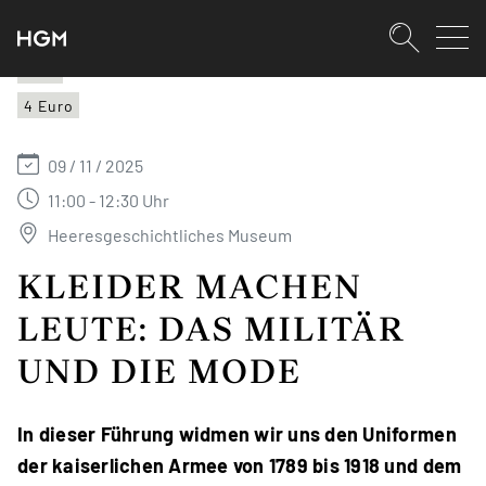
SKIPLINKS
Zum Inhalt (Accesskey: 0)
Zur Hauptnavigation (Accesskey:
Zur Pfadnavigation (Accesskey: 
Zur Portalnavigation (Accesskey:
Zur Metanavigation (Accesskey: 
Zum Footer (Accesskey: 6)
Suche
HGM
4 Euro
SUCHEN
09 / 11 / 2025
11:00 - 12:30 Uhr
Heeresgeschichtliches Museum
KLEIDER MACHEN
LEUTE: DAS MILITÄR
UND DIE MODE
In dieser Führung widmen wir uns den Uniformen
der kaiserlichen Armee von 1789 bis 1918 und dem