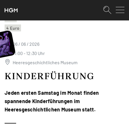
SKIPLINKS
Zum Inhalt (Accesskey: 0)
Zur Hauptnavigation (Accesskey:
Zur Pfadnavigation (Accesskey: 
Zur Portalnavigation (Accesskey:
Zur Metanavigation (Accesskey: 
Zum Footer (Accesskey: 6)
Suche
HGM
4 Euro
SUCHEN
06 / 06 / 2026
11:00 - 12:30 Uhr
Heeresgeschichtliches Museum
KINDERFÜHRUNG
Jeden ersten Samstag im Monat finden
spannende Kinderführungen im
Heeresgeschichtlichen Museum statt.