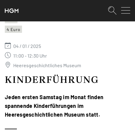
SKIPLINKS
Zum Inhalt (Accesskey: 0)
Zur Hauptnavigation (Accesskey:
Zur Pfadnavigation (Accesskey: 
Zur Portalnavigation (Accesskey:
Zur Metanavigation (Accesskey: 
Zum Footer (Accesskey: 6)
Suche
HGM
4 Euro
SUCHEN
04 / 01 / 2025
11:00 - 12:30 Uhr
Heeresgeschichtliches Museum
KINDERFÜHRUNG
Jeden ersten Samstag im Monat finden
spannende Kinderführungen im
Heeresgeschichtlichen Museum statt.