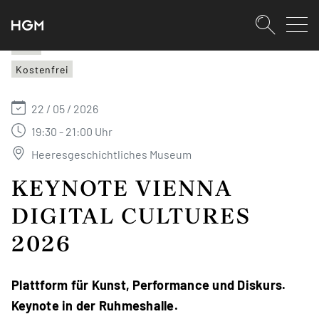
SKIPLINKS
Zum Inhalt (Accesskey: 0)
Zur Hauptnavigation (Accesskey:
Zur Pfadnavigation (Accesskey: 
Zur Portalnavigation (Accesskey:
Zur Metanavigation (Accesskey: 
Zum Footer (Accesskey: 6)
Suche
HGM
Kostenfrei
SUCHEN
22 / 05 / 2026
19:30 - 21:00 Uhr
Heeresgeschichtliches Museum
KEYNOTE VIENNA
DIGITAL CULTURES
2026
Plattform für Kunst, Performance und Diskurs.
Keynote in der Ruhmeshalle.