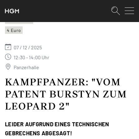
SKIPLINKS
Zum Inhalt (Accesskey: 0)
Zur Hauptnavigation (Accesskey:
Zur Pfadnavigation (Accesskey: 
Zur Portalnavigation (Accesskey:
Zur Metanavigation (Accesskey: 
Zum Footer (Accesskey: 6)
Suche
Panzerhalle
4 Euro
SUCHEN
07 / 12 / 2025
12:30 - 14:00 Uhr
Panzerhalle
KAMPFPANZER: "VOM
PATENT BURSTYN ZUM
LEOPARD 2"
LEIDER AUFGRUND EINES TECHNISCHEN
GEBRECHENS ABGESAGT!