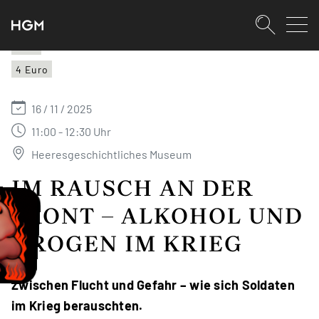
SKIPLINKS
Zum Inhalt (Accesskey: 0)
Zur Hauptnavigation (Accesskey:
Zur Pfadnavigation (Accesskey: 
Zur Portalnavigation (Accesskey:
Zur Metanavigation (Accesskey: 
Zum Footer (Accesskey: 6)
Suche
HGM
4 Euro
SUCHEN
16 / 11 / 2025
11:00 - 12:30 Uhr
Heeresgeschichtliches Museum
IM RAUSCH AN DER
FRONT – ALKOHOL UND
DROGEN IM KRIEG
Zwischen Flucht und Gefahr – wie sich Soldaten
im Krieg berauschten.