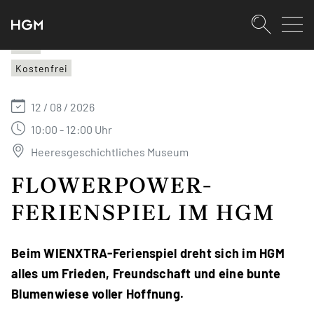
SKIPLINKS
Zum Inhalt (Accesskey: 0)
Zur Hauptnavigation (Accesskey:
Zur Pfadnavigation (Accesskey: 
Zur Portalnavigation (Accesskey:
Zur Metanavigation (Accesskey: 
Zum Footer (Accesskey: 6)
Suche
HGM
Kostenfrei
SUCHEN
12 / 08 / 2026
10:00 - 12:00 Uhr
Heeresgeschichtliches Museum
FLOWERPOWER-
FERIENSPIEL IM HGM
Beim WIENXTRA-Ferienspiel dreht sich im HGM
alles um Frieden, Freundschaft und eine bunte
Blumenwiese voller Hoffnung.