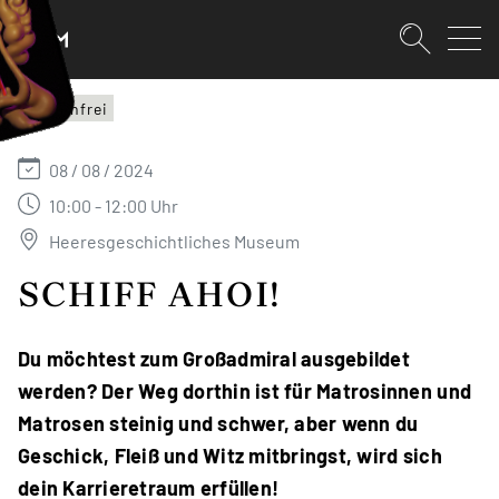
SKIPLINKS
Zum Inhalt (Accesskey: 0)
Zur Hauptnavigation (Accesskey:
Zur Pfadnavigation (Accesskey: 
Zur Portalnavigation (Accesskey:
Zur Metanavigation (Accesskey: 
Zum Footer (Accesskey: 6)
Suche
HGM
Kostenfrei
SUCHEN
08 / 08 / 2024
10:00 - 12:00 Uhr
Heeresgeschichtliches Museum
SCHIFF AHOI!
Du möchtest zum Großadmiral ausgebildet
werden? Der Weg dorthin ist für Matrosinnen und
Matrosen steinig und schwer, aber wenn du
Geschick, Fleiß und Witz mitbringst, wird sich
dein Karrieretraum erfüllen!