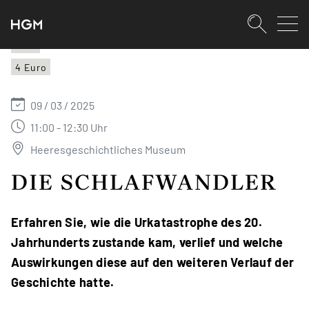
SKIPLINKS
Zum Inhalt (Accesskey: 0)
Zur Hauptnavigation (Accesskey:
Zur Pfadnavigation (Accesskey: 
Zur Portalnavigation (Accesskey:
Zur Metanavigation (Accesskey: 
Zum Footer (Accesskey: 6)
Suche
HGM
4 Euro
SUCHEN
09 / 03 / 2025
11:00 - 12:30 Uhr
Heeresgeschichtliches Museum
DIE SCHLAFWANDLER
Erfahren Sie, wie die Urkatastrophe des 20.
Jahrhunderts zustande kam, verlief und welche
Auswirkungen diese auf den weiteren Verlauf der
Geschichte hatte.