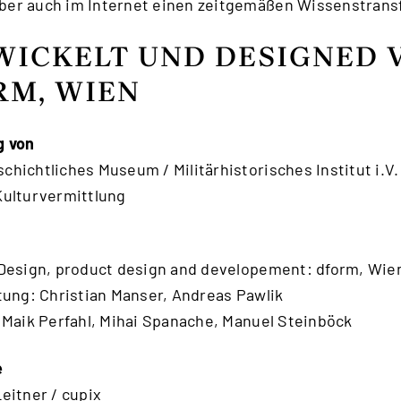
er auch im Internet einen zeitgemäßen Wissenstransf
WICKELT UND DESIGNED 
RM, WIEN
g von
hichtliches Museum / Militärhistorisches Institut i.V
Kulturvermittlung
 Design, product design and developement: dform, Wien
itung: Christian Manser, Andreas Pawlik
 Maik Perfahl, Mihai Spanache, Manuel Steinböck
e
eitner / cupix