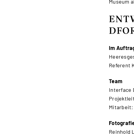
Museum ab
ENT
DFO
Im Auftra
Heeresgesc
Referent 
Team
Interface
Projektle
Mitarbeit:
Fotografi
Reinhold L