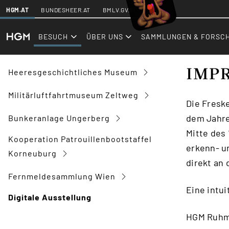
SKIPLINKS
HGM.AT
BUNDESHEER.AT
BMLV.GV.AT
hgm.at
Besuch
Digitale Ausstellung
BESUCH
ÜBER UNS
SAMMLUNGEN & FORSC
IMP
Heeresgeschichtliches Museum
Militärluftfahrtmuseum Zeltweg
Die Fresk
dem Jahre 
Bunkeranlage Ungerberg
Mitte des
Kooperation Patrouillenbootstaffel
erkenn- u
Korneuburg
direkt an 
Fernmeldesammlung Wien
Eine intu
Digitale Ausstellung
HGM Ruhme