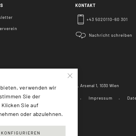
KS
KONTAKT
letter
+43 5020110-60 301
erverein
Nachricht schreiben
Heeresgeschichtliches Museum, Arsenal 1, 1030 Wien
 bieten, verwenden wir
 stimmen Sie der
 Landesverteidigung
Presse
Impressum
Dat
 Klicken Sie auf
unehmen oder abzulehnen.
F:TRANSLATE(KEY: 'SCROLLTOTOP')}
KONFIGURIEREN