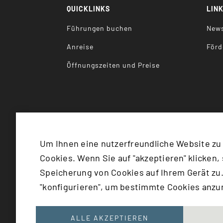
QUICKLINKS
LIN
Führungen buchen
News
Anreise
Förd
Öffnungszeiten und Preise
Um Ihnen eine nutzerfreundliche Website zu
Cookies. Wenn Sie auf "akzeptieren" klicken,
©
2026
Bundesministerium für
Speicherung von Cookies auf Ihrem Gerät zu.
"konfigurieren", um bestimmte Cookies anz
{EXTENSIONNAME: 'SITEPACKAGE', 
ALLE AKZEPTIEREN