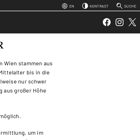
 1)
3)
 4)
5)
EN
KONTRAST
SUCHE
SUCHEN
Facebook
Instagram
Twitt
R
um Wien stammen aus
ttelalter bis in die
ilweise nur schwer
ng aus großer Höhe
möglich.
ermittlung, um im