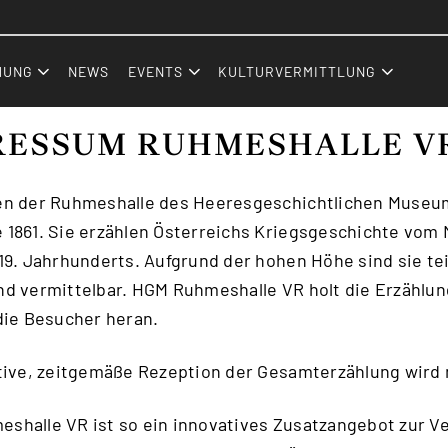
Zum Inhalt (Accesskey: 0)
Zur Hauptnavigation (Accesskey:
Zur Sidebar (Accesskey: 2)
Zur Pfadnavigation (Accesskey: 
Zur Portalnavigation (Accesskey:
Zur Metanavigation (Accesskey: 
Zum Footer (Accesskey: 6)
HUNG
NEWS
EVENTS
KULTURVERMITTLUNG
RESSUM RUHMESHALLE V
en der Ruhmeshalle des Heeresgeschichtlichen Muse
1861. Sie erzählen Österreichs Kriegsgeschichte vom Mi
 19. Jahrhunderts. Aufgrund der hohen Höhe sind sie te
nd vermittelbar. HGM Ruhmeshalle VR holt die Erzählu
die Besucher heran.
itive, zeitgemäße Rezeption der Gesamterzählung wird 
shalle VR ist so ein innovatives Zusatzangebot zur V