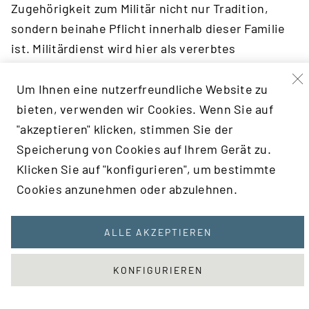
Zugehörigkeit zum Militär nicht nur Tradition,
sondern beinahe Pflicht innerhalb dieser Familie
ist. Militärdienst wird hier als vererbtes
gesellschaftliches Merkmal inszeniert, das von
Generation zu Generation weitergegeben wird.
Um Ihnen eine nutzerfreundliche Website zu
Die Uniform wird zum Symbol einer
bieten, verwenden wir Cookies. Wenn Sie auf
eigenständigen, abgeschlossenen sozialen
"akzeptieren" klicken, stimmen Sie der
Schicht, die sich durch Hierarchie, Disziplin und
Speicherung von Cookies auf Ihrem Gerät zu.
Konformität definiert.
Klicken Sie auf "konfigurieren", um bestimmte
Cookies anzunehmen oder abzulehnen.
Bemerkenswert ist auch die Darstellung der
Kinder, die bereits in jungem Alter Teil dieser
ALLE AKZEPTIEREN
militärischen Welt sind. Sie tragen Uniformen in
Miniaturform, was auf eine frühzeitige Erziehung
KONFIGURIEREN
im Geiste des Militärs hinweist. Dies unterstreicht
die satirische Kritik an einer Gesellschaft, in der