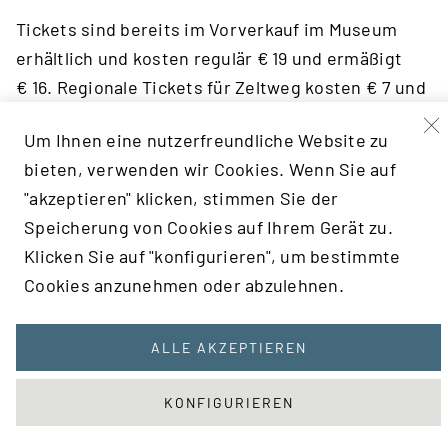
Tickets sind bereits im Vorverkauf im Museum
erhältlich und kosten regulär € 19 und ermäßigt
€ 16. Regionale Tickets für Zeltweg kosten € 7 und
können ebenfalls bereits vor Ort erworben
Um Ihnen eine nutzerfreundliche Website zu
werden, freier Eintritt für Kinder bis zwölf Jahre.
bieten, verwenden wir Cookies. Wenn Sie auf
PROGRAMM
"akzeptieren" klicken, stimmen Sie der
Speicherung von Cookies auf Ihrem Gerät zu.
STANDORTE WIEN:
Klicken Sie auf "konfigurieren", um bestimmte
Cookies anzunehmen oder abzulehnen.
KURIOSE KOPFBEDECKUNGEN (VON 18 BIS 21 UHR)
Gezeigt werden unterschiedliche
ALLE AKZEPTIEREN
Kopfbedeckungen aus der Vergangenheit. Wer
möchte, kann einen echten Ritterhelm
KONFIGURIEREN
anprobieren und anschließend seine eigene
Kopfbedeckung basteln!