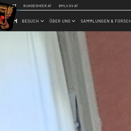
SKIPLINKS
HGM.AT
BUNDESHEER.AT
BMLV.GV.AT
BESUCH
ÜBER UNS
SAMMLUNGEN & FORSC