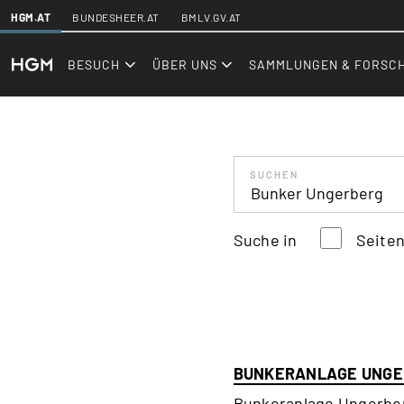
SKIPLINKS
HGM.AT
BUNDESHEER.AT
BMLV.GV.AT
hgm.at
BESUCH
ÜBER UNS
SAMMLUNGEN & FORSC
SUCHEN
Suche in
Seite
BUNKERANLAGE UNGE
Bunkeranlage Ungerbe