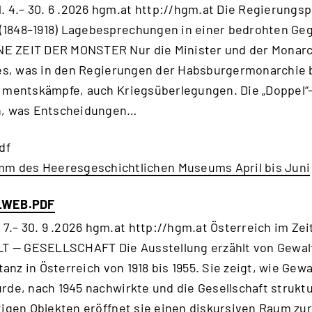
4.– 30. 6 .2026 hgm.at http://hgm.at Die Regierungsp
(1848–1918) Lagebesprechungen in einer bedrohten G
 ZEIT DER MONSTER Nur die Minister und der Monarch
lles, was in den Regierungen der Habsburgermonarchie
- mentskämpfe, auch Kriegsüberlegungen. Die „Doppel“
n, was Entscheidungen…
df
m des Heeresgeschichtlichen Museums April bis Juni
_WEB.PDF
– 30. 9 .2026 hgm.at http://hgm.at Österreich im Zeit
ALT — GESELLSCHAFT Die Ausstellung erzählt von Gewal
itanz in Österreich von 1918 bis 1955. Sie zeigt, wie Gew
de, nach 1945 nachwirkte und die Gesellschaft struktur
tigen Objekten eröffnet sie einen diskursiven Raum z