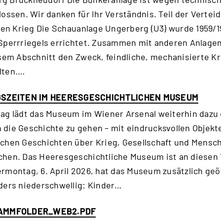
ossen. Wir danken für Ihr Verständnis. Teil der Vertei
lten Krieg Die Schauanlage Ungerberg (U3) wurde 1959/1
 Sperrriegels errichtet. Zusammen mit anderen Anlag
esem Abschnitt den Zweck, feindliche, mechanisierte Krä
lten.…
SZEITEN IM HEERESGESCHICHTLICHEN MUSEUM
ag lädt das Museum im Wiener Arsenal weiterhin dazu e
die Geschichte zu gehen – mit eindrucksvollen Objekt
chen Geschichten über Krieg, Gesellschaft und Mensch
hen. Das Heeresgeschichtliche Museum ist an diesen T
rmontag, 6. April 2026, hat das Museum zusätzlich geö
ders niederschwellig: Kinder…
AMMFOLDER_WEB2.PDF