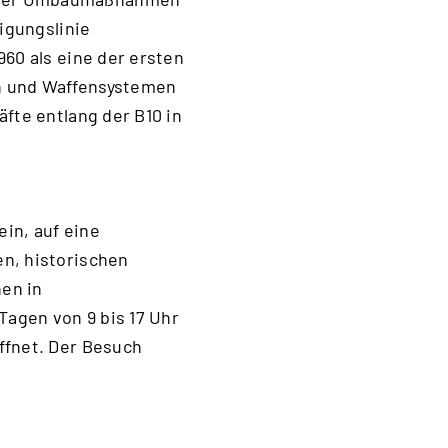
digungslinie
960 als eine der ersten
en und Waffensystemen
fte entlang der B10 in
in, auf eine
en, historischen
en in
agen von 9 bis 17 Uhr
ffnet. Der Besuch