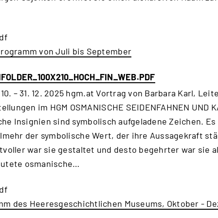
df
rogramm von Juli bis September
FOLDER_100X210_HOCH_FIN_WEB.PDF
. – 31. 12. 2025 hgm.at Vortrag von Barbara Karl, Leite
tellungen im HGM OSMANISCHE SEIDENFAHNEN UND K
e Insignien sind symbolisch aufgeladene Zeichen. Es i
elmehr der symbolische Wert, der ihre Aussagekraft stä
tvoller war sie gestaltet und desto begehrter war sie a
beutete osmanische…
df
mm des Heeresgeschichtlichen Museums, Oktober - D