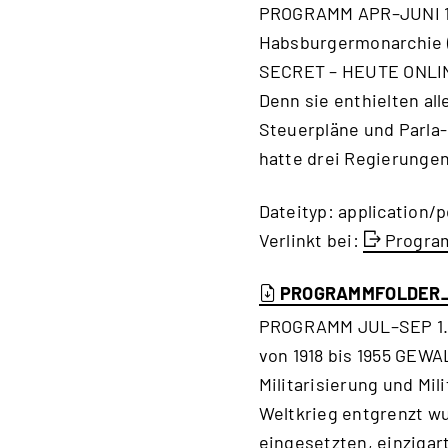
PROGRAMM APR–JUNI 1. 
Habsburgermonarchie 
SECRET – HEUTE ONLINE
Denn sie enthielten a
Steuerpläne und Parla
hatte drei Regierunge
Dateityp: application/p
Verlinkt bei:
Program
PROGRAMMFOLDER
PROGRAMM JUL–SEP 1. 7.
von 1918 bis 1955 GEW
Militarisierung und Mil
Weltkrieg entgrenzt wur
eingesetzten, einzigar